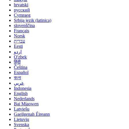
hrvatski
русский
Cymraeg
Srbija jezik (latinica)
slovenščina
Français
Norsk
עברית
Eesti
اردو
O'zbek
हिंदी
Čeština
Español
বাংলা
عربي
Indonesia
English
Nederlands
Bai Miaowen
Latviešu
Gaeilgenah Éireann
Lietuvių
Svenska