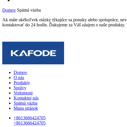
Domov
Spätná väzba
Ak máte akékoľvek otázky týkajúce sa ponuky alebo spolupráce, nevá
kontaktovať do 24 hodín. Ďakujeme za Váš záujem o naše produkty.
Domov
O nás
Produkty
Správy
Vedomosti
Kontaktuj nás
Spätná väzba
Mapa stránok
+8613666424705
+8613666424705