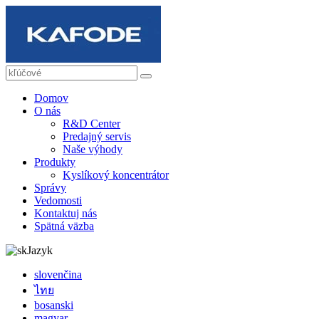
Domov
O nás
R&D Center
Predajný servis
Naše výhody
Produkty
Kyslíkový koncentrátor
Správy
Vedomosti
Kontaktuj nás
Spätná väzba
Jazyk
slovenčina
ไทย
bosanski
magyar