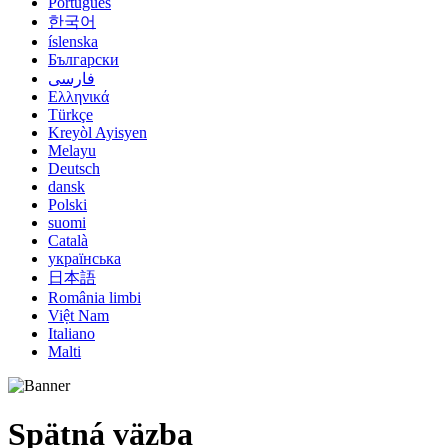
Português
한국어
íslenska
Български
فارسی
Ελληνικά
Türkçe
Kreyòl Ayisyen
Melayu
Deutsch
dansk
Polski
suomi
Català
українська
日本語
România limbi
Việt Nam
Italiano
Malti
Spätná väzba