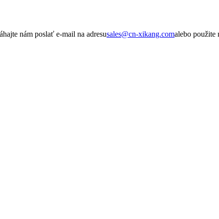
hajte nám poslať e-mail na adresu
sales@cn-xikang.com
alebo použite